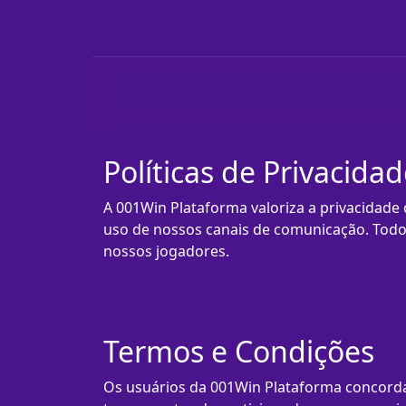
Políticas de Privacida
A 001Win Plataforma valoriza a privacidade
uso de nossos canais de comunicação. Todos
nossos jogadores.
Termos e Condições
Os usuários da 001Win Plataforma concordam