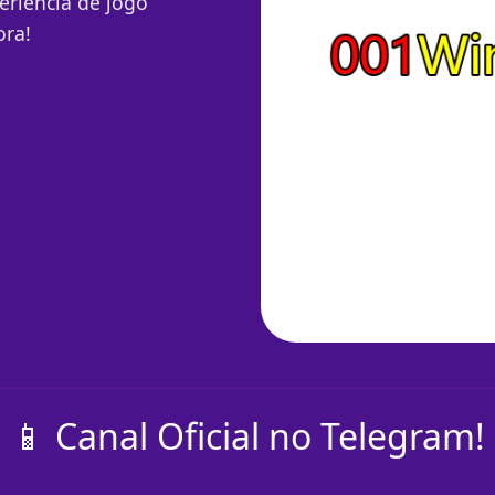
eriência de jogo
ora!
📱 Canal Oficial no Telegram!