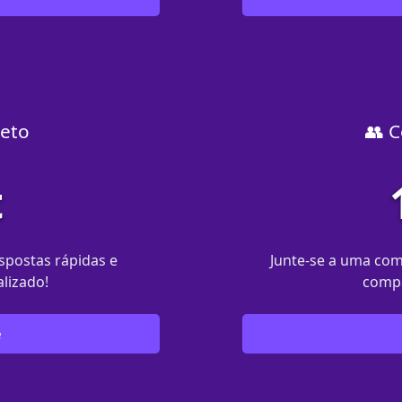
reto
👥 
t
espostas rápidas e
Junte-se a uma com
lizado!
compa
e