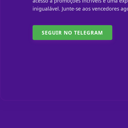
acesso a promoções incríveis e uma exp
inigualável. Junte-se aos vencedores ag
SEGUIR NO TELEGRAM