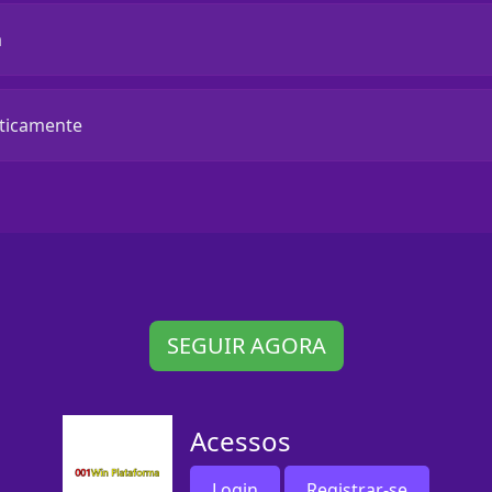
a
aticamente
SEGUIR AGORA
Acessos
Login
Registrar-se