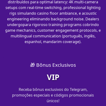
distribuídos para optimal latency: 4K multi-camera
setups com real-time switching, professional lighting
rigs simulando casino floor ambiance, e acoustic
engineering eliminando background noise. Dealers
undergopara rigoroso training programs cobrindo
game mechanics, customer engagement protocols, e
multilingual communication (português, inglês,
espanhol, mandarim coverage).
🎁 Bônus Exclusivos
VIP
Receba bônus exclusivos do Telegram,
promoções especiais e códigos promocionais
únicos!