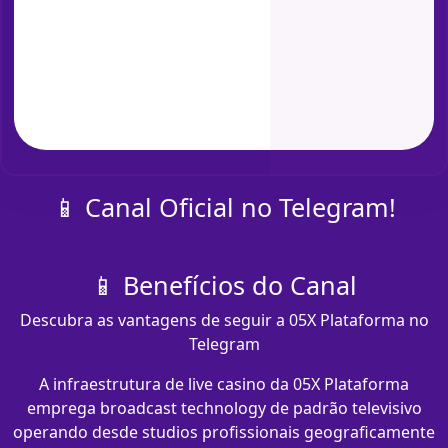
📱 Canal Oficial no Telegram!
📱 Benefícios do Canal
Descubra as vantagens de seguir a 05X Plataforma no
Telegram
A infraestrutura de live casino da 05X Plataforma
emprega broadcast technology de padrão televisivo
operando desde studios profissionais geograficamente