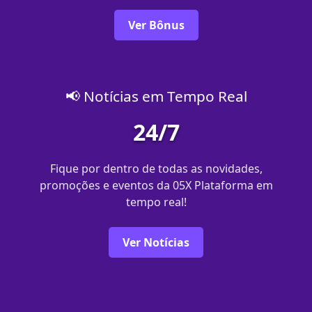
Ver Bônus
📢 Notícias em Tempo Real
24/7
Fique por dentro de todas as novidades,
promoções e eventos da 05X Plataforma em
tempo real!
Ver Notícias