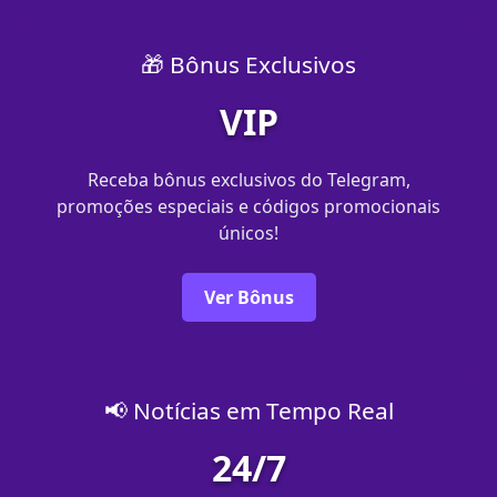
🎁 Bônus Exclusivos
VIP
Receba bônus exclusivos do Telegram,
promoções especiais e códigos promocionais
únicos!
Ver Bônus
📢 Notícias em Tempo Real
24/7