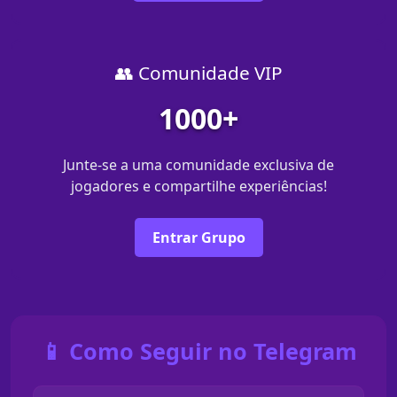
👥 Comunidade VIP
1000+
Junte-se a uma comunidade exclusiva de
jogadores e compartilhe experiências!
Entrar Grupo
📱 Como Seguir no Telegram