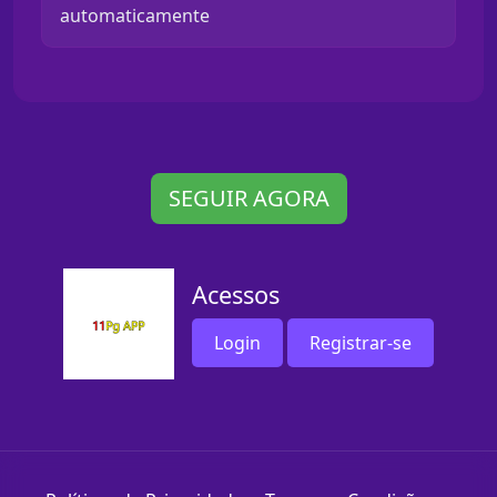
automaticamente
SEGUIR AGORA
Acessos
Login
Registrar-se