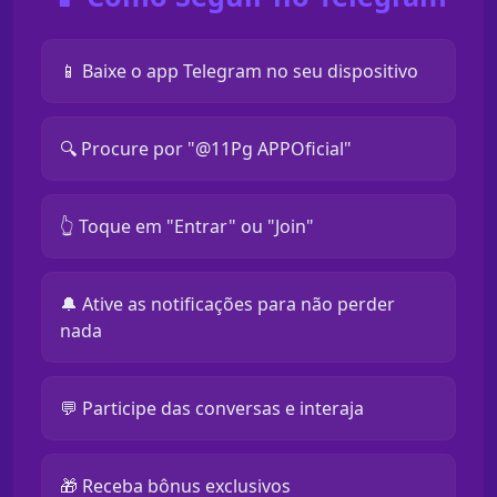
📱 Baixe o app Telegram no seu dispositivo
🔍 Procure por "@11Pg APPOficial"
👆 Toque em "Entrar" ou "Join"
🔔 Ative as notificações para não perder
nada
💬 Participe das conversas e interaja
🎁 Receba bônus exclusivos