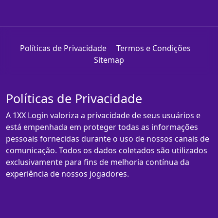
Políticas de Privacidade
Termos e Condições
Sitemap
Políticas de Privacidade
A 1XX Login valoriza a privacidade de seus usuários e
está empenhada em proteger todas as informações
pessoais fornecidas durante o uso de nossos canais de
comunicação. Todos os dados coletados são utilizados
exclusivamente para fins de melhoria contínua da
experiência de nossos jogadores.