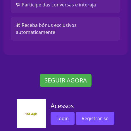
💬 Participe das conversas e interaja
🎁 Receba bônus exclusivos
automaticamente
SEGUIR AGORA
Acessos
Login
Registrar-se