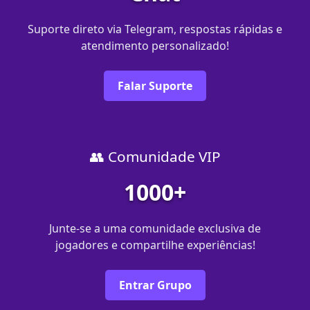
Suporte direto via Telegram, respostas rápidas e
atendimento personalizado!
Falar Suporte
👥 Comunidade VIP
1000+
Junte-se a uma comunidade exclusiva de
jogadores e compartilhe experiências!
Entrar Grupo