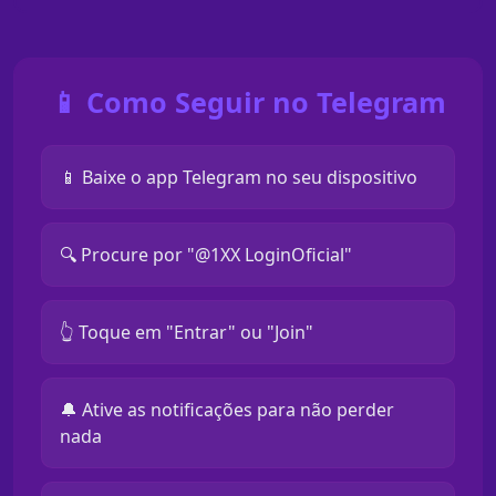
📱 Como Seguir no Telegram
📱 Baixe o app Telegram no seu dispositivo
🔍 Procure por "@1XX LoginOficial"
👆 Toque em "Entrar" ou "Join"
🔔 Ative as notificações para não perder
nada