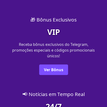
🎁 Bônus Exclusivos
VIP
Receba bônus exclusivos do Telegram,
promoções especiais e códigos promocionais
únicos!
Ver Bônus
📢 Notícias em Tempo Real
24/7