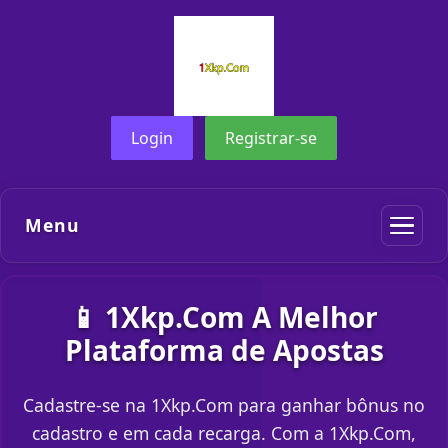
Login
Registrar-se
Menu
📱 1Xkp.Com A Melhor
Plataforma de Apostas
Cadastre-se na 1Xkp.Com para ganhar bônus no
cadastro e em cada recarga. Com a 1Xkp.Com,