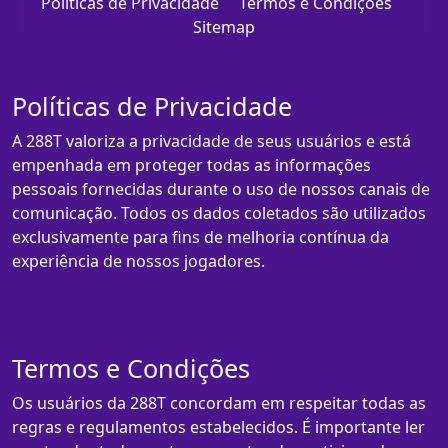
Políticas de Privacidade
Termos e Condições
Sitemap
Políticas de Privacidade
A 288T valoriza a privacidade de seus usuários e está
empenhada em proteger todas as informações
pessoais fornecidas durante o uso de nossos canais de
comunicação. Todos os dados coletados são utilizados
exclusivamente para fins de melhoria contínua da
experiência de nossos jogadores.
Termos e Condições
Os usuários da 288T concordam em respeitar todas as
regras e regulamentos estabelecidos. É importante ler