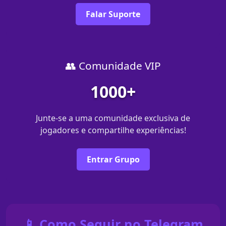
Falar Suporte
👥 Comunidade VIP
1000+
Junte-se a uma comunidade exclusiva de
jogadores e compartilhe experiências!
Entrar Grupo
📱 Como Seguir no Telegram