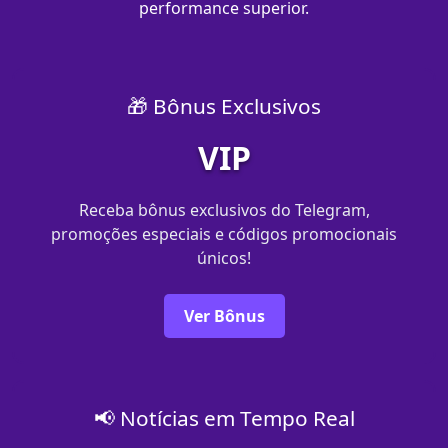
performance superior.
🎁 Bônus Exclusivos
VIP
Receba bônus exclusivos do Telegram,
promoções especiais e códigos promocionais
únicos!
Ver Bônus
📢 Notícias em Tempo Real