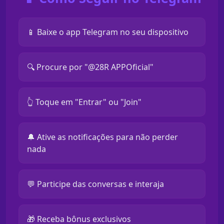
📱 Baixe o app Telegram no seu dispositivo
🔍 Procure por "@28R APPOficial"
👆 Toque em "Entrar" ou "Join"
🔔 Ative as notificações para não perder
nada
💬 Participe das conversas e interaja
🎁 Receba bônus exclusivos