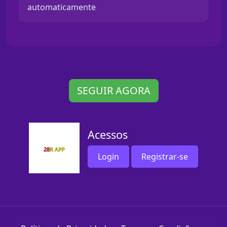
automaticamente
SEGUIR AGORA
Acessos
Login
Registrar-se