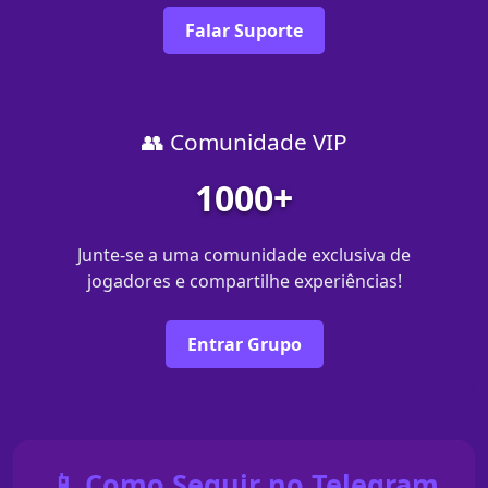
Falar Suporte
👥 Comunidade VIP
1000+
Junte-se a uma comunidade exclusiva de
jogadores e compartilhe experiências!
Entrar Grupo
📱 Como Seguir no Telegram