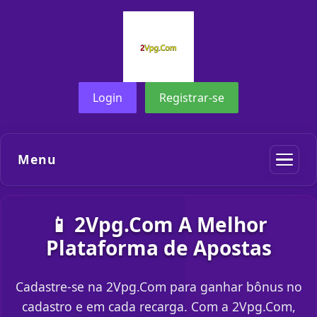
Login
Registrar-se
Menu
📱 2Vpg.Com A Melhor
Plataforma de Apostas
Cadastre-se na 2Vpg.Com para ganhar bônus no
cadastro e em cada recarga. Com a 2Vpg.Com,