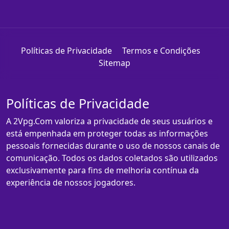
Políticas de Privacidade
Termos e Condições
Sitemap
Políticas de Privacidade
A 2Vpg.Com valoriza a privacidade de seus usuários e
está empenhada em proteger todas as informações
pessoais fornecidas durante o uso de nossos canais de
comunicação. Todos os dados coletados são utilizados
exclusivamente para fins de melhoria contínua da
experiência de nossos jogadores.