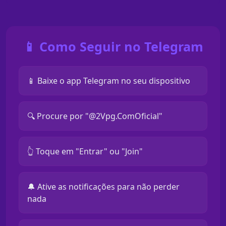
📱 Como Seguir no Telegram
📱 Baixe o app Telegram no seu dispositivo
🔍 Procure por "@2Vpg.ComOficial"
👆 Toque em "Entrar" ou "Join"
🔔 Ative as notificações para não perder
nada