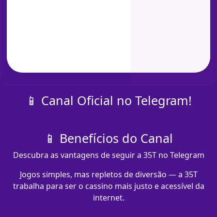
📱 Canal Oficial no Telegram!
📱 Benefícios do Canal
Descubra as vantagens de seguir a 35T no Telegram
Jogos simples, mas repletos de diversão — a 35T
trabalha para ser o cassino mais justo e acessível da
internet.