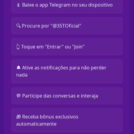
📱 Baixe o app Telegram no seu dispositivo
🔍 Procure por "@35TOficial"
👆 Toque em "Entrar" ou "Join"
🔔 Ative as notificações para não perder
nada
💬 Participe das conversas e interaja
🎁 Receba bônus exclusivos
automaticamente