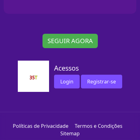
SEGUIR AGORA
Acessos
Login
Registrar-se
Políticas de Privacidade
Termos e Condições
Sitemap