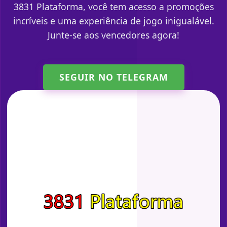
3831 Plataforma, você tem acesso a promoções
incríveis e uma experiência de jogo inigualável.
Junte-se aos vencedores agora!
SEGUIR NO TELEGRAM