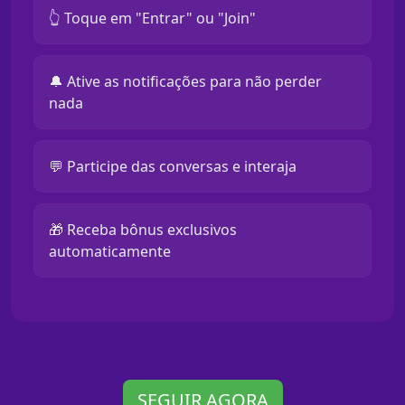
👆 Toque em "Entrar" ou "Join"
🔔 Ative as notificações para não perder
nada
💬 Participe das conversas e interaja
🎁 Receba bônus exclusivos
automaticamente
SEGUIR AGORA