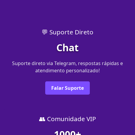
💬 Suporte Direto
Chat
Suporte direto via Telegram, respostas rápidas e
atendimento personalizado!
Falar Suporte
👥 Comunidade VIP
1000+