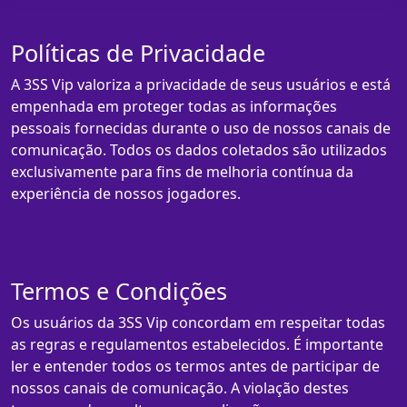
Políticas de Privacidade
A 3SS Vip valoriza a privacidade de seus usuários e está
empenhada em proteger todas as informações
pessoais fornecidas durante o uso de nossos canais de
comunicação. Todos os dados coletados são utilizados
exclusivamente para fins de melhoria contínua da
experiência de nossos jogadores.
Termos e Condições
Os usuários da 3SS Vip concordam em respeitar todas
as regras e regulamentos estabelecidos. É importante
ler e entender todos os termos antes de participar de
nossos canais de comunicação. A violação destes