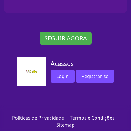
SEGUIR AGORA
Acessos
Login
Registrar-se
Políticas de Privacidade
Termos e Condições
Sitemap