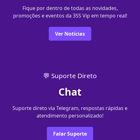
Fique por dentro de todas as novidades,
promoções e eventos da 3SS Vip em tempo real!
Ver Notícias
💬 Suporte Direto
Chat
Suporte direto via Telegram, respostas rápidas e
atendimento personalizado!
Falar Suporte