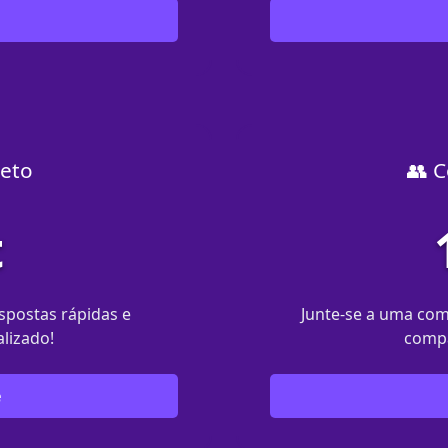
reto
👥 
t
espostas rápidas e
Junte-se a uma com
lizado!
compa
e