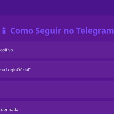
📱 Como Seguir no Telegram
ositivo
ma LoginOficial"
erder nada