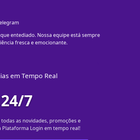
Telegram
ique entediado. Nossa equipe está sempre
ência fresca e emocionante.
cias em Tempo Real
24/7
e todas as novidades, promoções e
 Plataforma Login em tempo real!