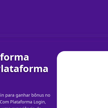
aforma
Plataforma
gin para ganhar bônus no
 Com Plataforma Login,