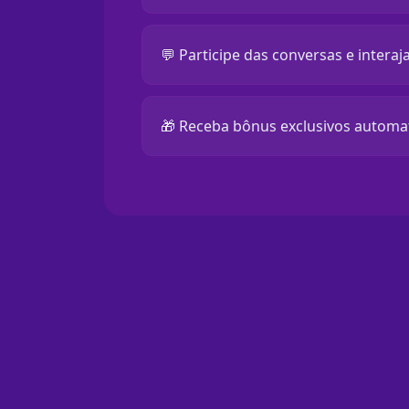
💬 Participe das conversas e interaj
🎁 Receba bônus exclusivos autom