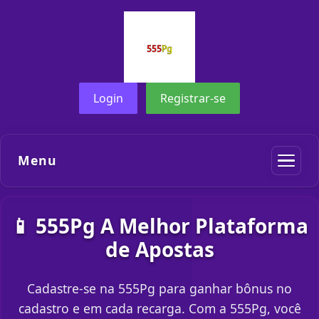
Login
Registrar-se
Menu
📱 555Pg A Melhor Plataforma
de Apostas
Cadastre-se na 555Pg para ganhar bônus no
cadastro e em cada recarga. Com a 555Pg, você