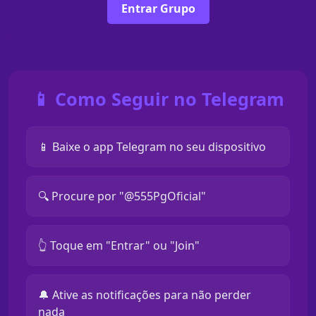
Entrar Grupo
📱 Como Seguir no Telegram
📱 Baixe o app Telegram no seu dispositivo
🔍 Procure por "@555PgOficial"
👆 Toque em "Entrar" ou "Join"
🔔 Ative as notificações para não perder
nada