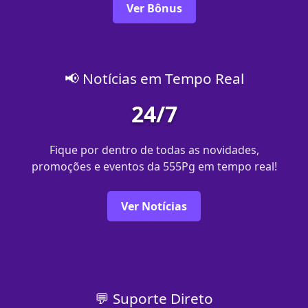
Ver Bônus
📢 Notícias em Tempo Real
24/7
Fique por dentro de todas as novidades,
promoções e eventos da 555Pg em tempo real!
Ver Notícias
💬 Suporte Direto