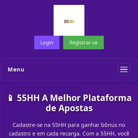
Login
Registrar-se
Menu
📱 55HH A Melhor Plataforma
de Apostas
Cadastre-se na 55HH para ganhar bônus no
cadastro e em cada recarga. Com a 55HH, você