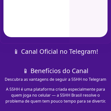
📱 Canal Oficial no Telegram!
📱 Benefícios do Canal
Descubra as vantagens de seguir a 55HH no Telegram
A 55HH é uma plataforma criada especialmente para
quem joga no celular — a 55HH Brasil resolve o
problema de quem tem pouco tempo para se divertir.