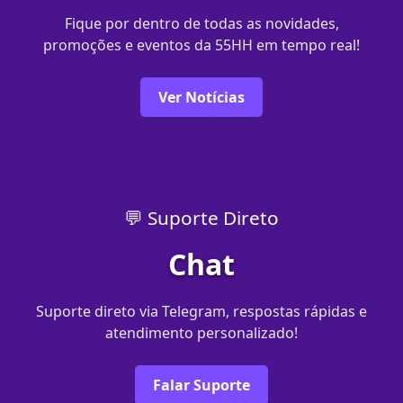
Fique por dentro de todas as novidades,
promoções e eventos da 55HH em tempo real!
Ver Notícias
💬 Suporte Direto
Chat
Suporte direto via Telegram, respostas rápidas e
atendimento personalizado!
Falar Suporte