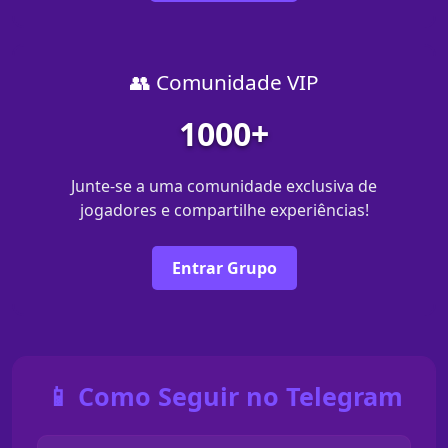
👥 Comunidade VIP
1000+
Junte-se a uma comunidade exclusiva de
jogadores e compartilhe experiências!
Entrar Grupo
📱 Como Seguir no Telegram