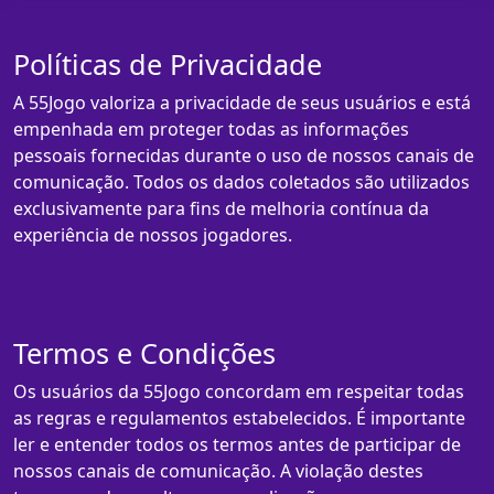
Políticas de Privacidade
A 55Jogo valoriza a privacidade de seus usuários e está
empenhada em proteger todas as informações
pessoais fornecidas durante o uso de nossos canais de
comunicação. Todos os dados coletados são utilizados
exclusivamente para fins de melhoria contínua da
experiência de nossos jogadores.
Termos e Condições
Os usuários da 55Jogo concordam em respeitar todas
as regras e regulamentos estabelecidos. É importante
ler e entender todos os termos antes de participar de
nossos canais de comunicação. A violação destes