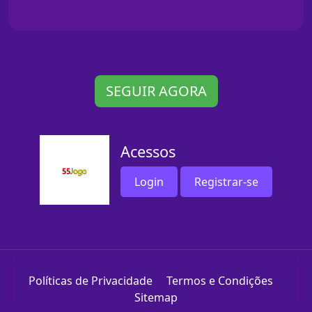
SEGUIR AGORA
Acessos
Login
Registrar-se
Políticas de Privacidade
Termos e Condições
Sitemap