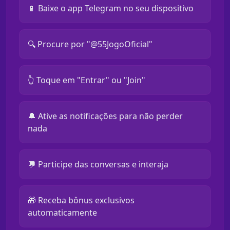
📱 Baixe o app Telegram no seu dispositivo
🔍 Procure por "@55JogoOficial"
👆 Toque em "Entrar" ou "Join"
🔔 Ative as notificações para não perder
nada
💬 Participe das conversas e interaja
🎁 Receba bônus exclusivos
automaticamente