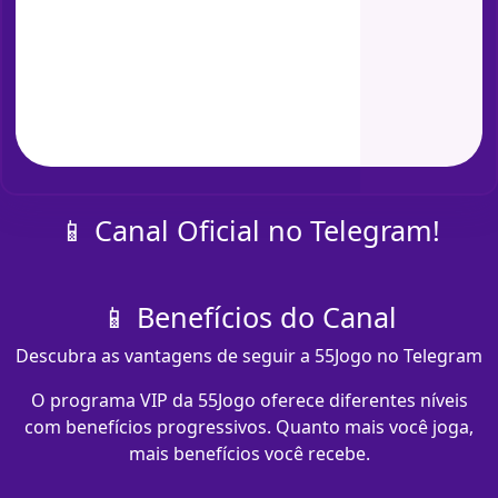
📱 Canal Oficial no Telegram!
📱 Benefícios do Canal
Descubra as vantagens de seguir a 55Jogo no Telegram
O programa VIP da 55Jogo oferece diferentes níveis
com benefícios progressivos. Quanto mais você joga,
mais benefícios você recebe.