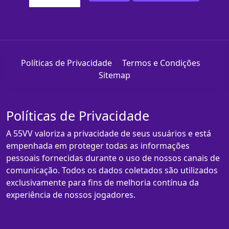
Políticas de Privacidade
Termos e Condições
Sitemap
Políticas de Privacidade
A 55VV valoriza a privacidade de seus usuários e está
empenhada em proteger todas as informações
pessoais fornecidas durante o uso de nossos canais de
comunicação. Todos os dados coletados são utilizados
exclusivamente para fins de melhoria contínua da
experiência de nossos jogadores.