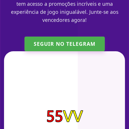
tem acesso a promoções incríveis e uma
experiência de jogo inigualável. Junte-se aos
vencedores agora!
SEGUIR NO TELEGRAM