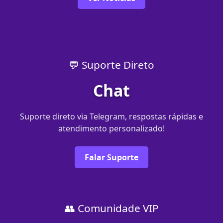
💬 Suporte Direto
Chat
Suporte direto via Telegram, respostas rápidas e
atendimento personalizado!
Falar Suporte
👥 Comunidade VIP