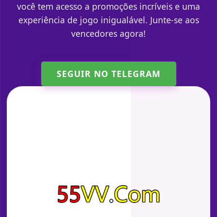
você tem acesso a promoções incríveis e uma
experiência de jogo inigualável. Junte-se aos
vencedores agora!
SEGUIR NO TELEGRAM