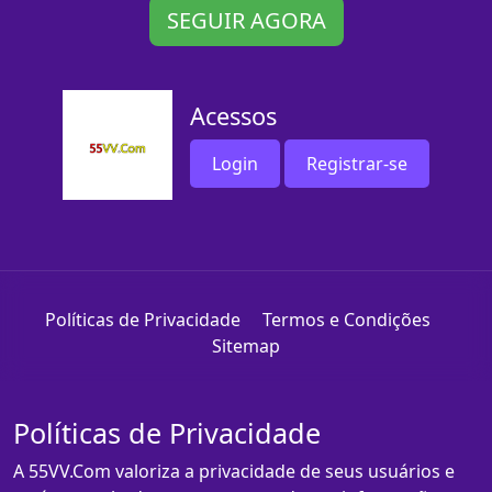
SEGUIR AGORA
Acessos
Login
Registrar-se
Políticas de Privacidade
Termos e Condições
Sitemap
Políticas de Privacidade
A 55VV.Com valoriza a privacidade de seus usuários e