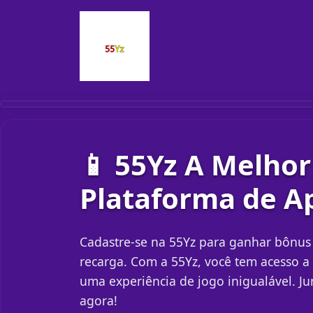
📱 55Yz A Melhor
Plataforma de A
Cadastre-se na 55Yz para ganhar bônus
recarga. Com a 55Yz, você tem acesso a
uma experiência de jogo inigualável. J
agora!