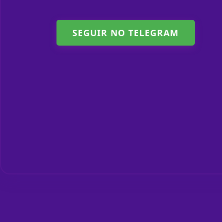
SEGUIR NO TELEGRAM