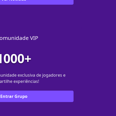
Comunidade VIP
1000+
unidade exclusiva de jogadores e
rtilhe experiências!
Entrar Grupo