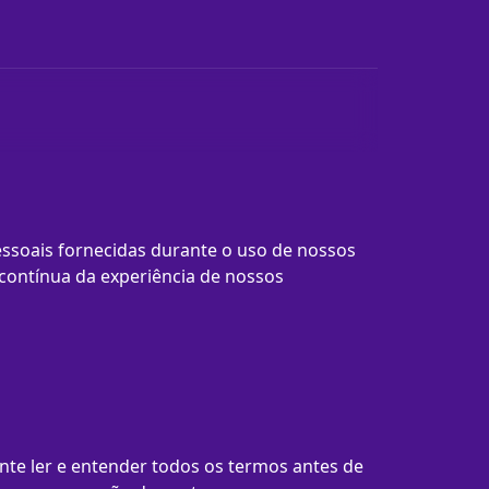
essoais fornecidas durante o uso de nossos
 contínua da experiência de nossos
nte ler e entender todos os termos antes de