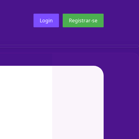
Login
Registrar-se