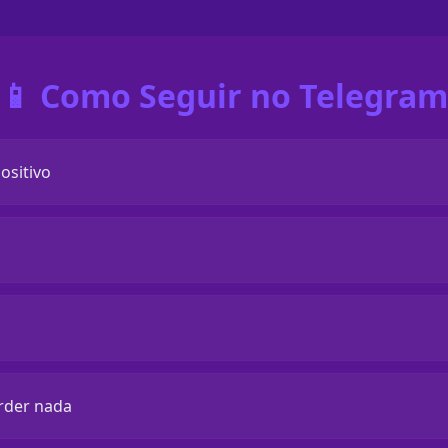
📱 Como Seguir no Telegram
ositivo
erder nada