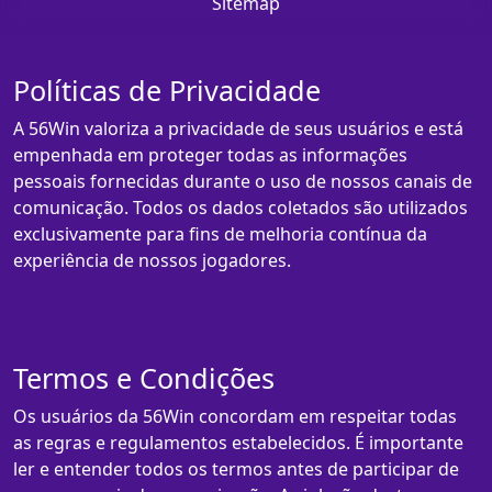
Sitemap
Políticas de Privacidade
A 56Win valoriza a privacidade de seus usuários e está
empenhada em proteger todas as informações
pessoais fornecidas durante o uso de nossos canais de
comunicação. Todos os dados coletados são utilizados
exclusivamente para fins de melhoria contínua da
experiência de nossos jogadores.
Termos e Condições
Os usuários da 56Win concordam em respeitar todas
as regras e regulamentos estabelecidos. É importante
ler e entender todos os termos antes de participar de