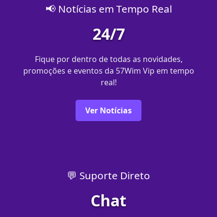
📢 Notícias em Tempo Real
24/7
Fique por dentro de todas as novidades,
promoções e eventos da 57Wim Vip em tempo
real!
Ver Notícias
💬 Suporte Direto
Chat