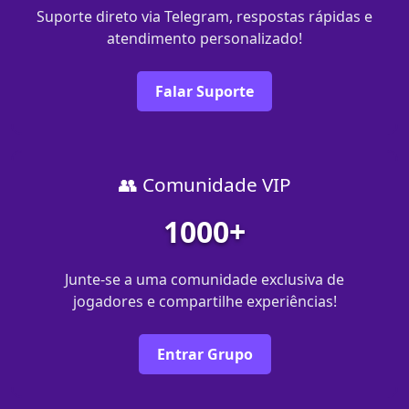
Suporte direto via Telegram, respostas rápidas e
atendimento personalizado!
Falar Suporte
👥 Comunidade VIP
1000+
Junte-se a uma comunidade exclusiva de
jogadores e compartilhe experiências!
Entrar Grupo