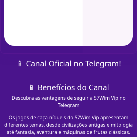
📱 Canal Oficial no Telegram!
📱 Benefícios do Canal
Descubra as vantagens de seguir a 57Wim Vip no
Telegram
Os jogos de caça-níqueis do 57Wim Vip apresentam
diferentes temas, desde civilizações antigas e mitologia
até fantasia, aventura e máquinas de frutas clássicas.