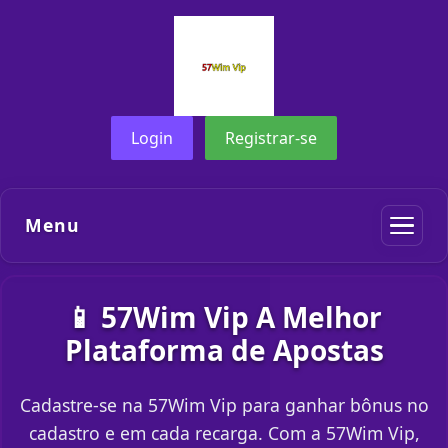
Login
Registrar-se
Menu
📱 57Wim Vip A Melhor
Plataforma de Apostas
Cadastre-se na 57Wim Vip para ganhar bônus no
cadastro e em cada recarga. Com a 57Wim Vip,