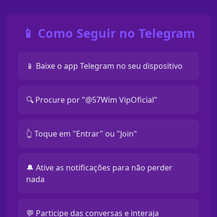
📱 Como Seguir no Telegram
📱 Baixe o app Telegram no seu dispositivo
🔍 Procure por "@57Wim VipOficial"
👆 Toque em "Entrar" ou "Join"
🔔 Ative as notificações para não perder
nada
💬 Participe das conversas e interaja