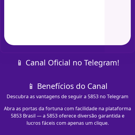
📱 Canal Oficial no Telegram!
📱 Benefícios do Canal
Descubra as vantagens de seguir a 5853 no Telegram
Abra as portas da fortuna com facilidade na plataforma
5853 Brasil — a 5853 oferece diversão garantida e
lucros fáceis com apenas um clique.