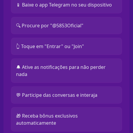
📱 Baixe o app Telegram no seu dispositivo
🔍 Procure por "@5853Oficial"
👆 Toque em "Entrar" ou "Join"
🔔 Ative as notificações para não perder
nada
💬 Participe das conversas e interaja
🎁 Receba bônus exclusivos
automaticamente