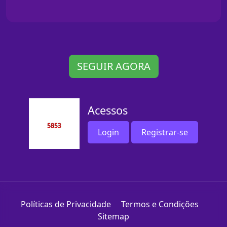
SEGUIR AGORA
Acessos
Login
Registrar-se
Políticas de Privacidade
Termos e Condições
Sitemap