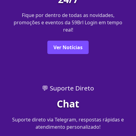
Fique por dentro de todas as novidades,
promoções e eventos da 59Brl Login em tempo
real!
Ver Notícias
💬 Suporte Direto
Chat
Suporte direto via Telegram, respostas rápidas e
atendimento personalizado!