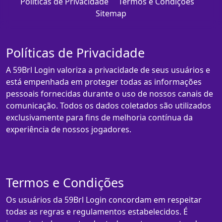
Políticas de Privacidade
Termos e Condições
Sitemap
Políticas de Privacidade
A 59Brl Login valoriza a privacidade de seus usuários e
está empenhada em proteger todas as informações
pessoais fornecidas durante o uso de nossos canais de
comunicação. Todos os dados coletados são utilizados
exclusivamente para fins de melhoria contínua da
experiência de nossos jogadores.
Termos e Condições
Os usuários da 59Brl Login concordam em respeitar
todas as regras e regulamentos estabelecidos. É