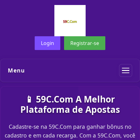
Login
Registrar-se
Menu
📱 59C.Com A Melhor
Plataforma de Apostas
Cadastre-se na 59C.Com para ganhar bônus no
cadastro e em cada recarga. Com a 59C.Com, você