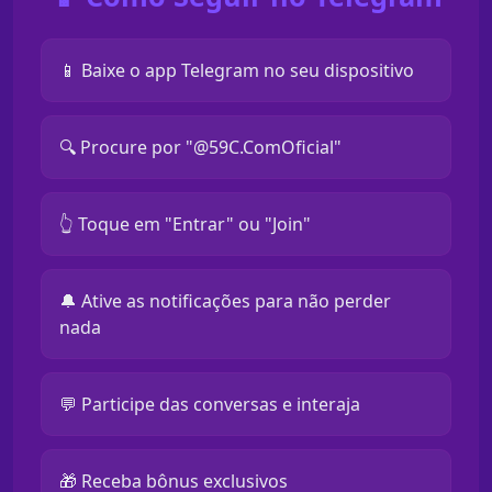
📱 Baixe o app Telegram no seu dispositivo
🔍 Procure por "@59C.ComOficial"
👆 Toque em "Entrar" ou "Join"
🔔 Ative as notificações para não perder
nada
💬 Participe das conversas e interaja
🎁 Receba bônus exclusivos