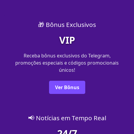
🎁 Bônus Exclusivos
VIP
Receba bônus exclusivos do Telegram,
promoções especiais e códigos promocionais
únicos!
Ver Bônus
📢 Notícias em Tempo Real
24/7