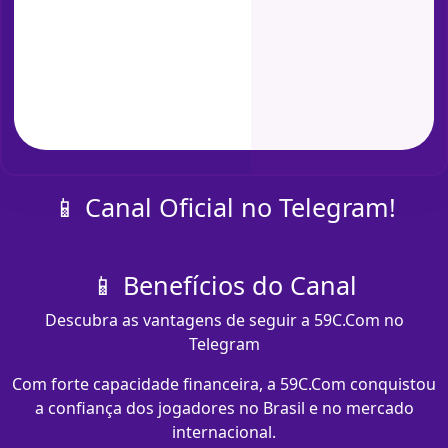
📱 Canal Oficial no Telegram!
📱 Benefícios do Canal
Descubra as vantagens de seguir a 59C.Com no
Telegram
Com forte capacidade financeira, a 59C.Com conquistou
a confiança dos jogadores no Brasil e no mercado
internacional.