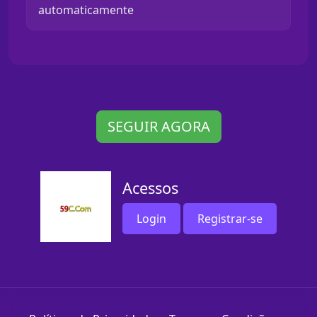
automaticamente
SEGUIR AGORA
Acessos
Login
Registrar-se