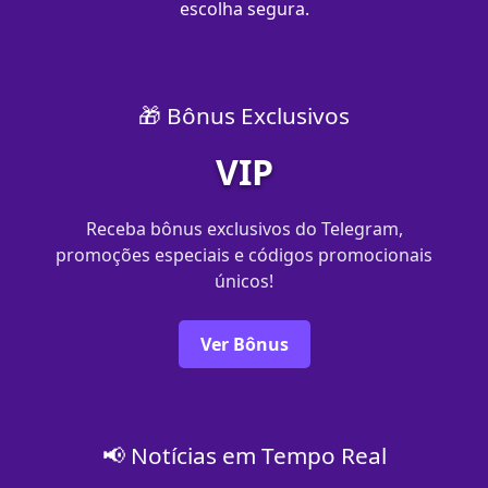
escolha segura.
🎁 Bônus Exclusivos
VIP
Receba bônus exclusivos do Telegram,
promoções especiais e códigos promocionais
únicos!
Ver Bônus
📢 Notícias em Tempo Real