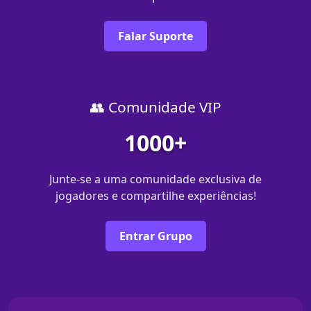
Falar Suporte
👥 Comunidade VIP
1000+
Junte-se a uma comunidade exclusiva de
jogadores e compartilhe experiências!
Entrar Grupo