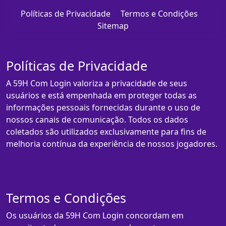
Políticas de Privacidade
Termos e Condições
Sitemap
Políticas de Privacidade
A 59H Com Login valoriza a privacidade de seus
usuários e está empenhada em proteger todas as
informações pessoais fornecidas durante o uso de
nossos canais de comunicação. Todos os dados
coletados são utilizados exclusivamente para fins de
melhoria contínua da experiência de nossos jogadores.
Termos e Condições
Os usuários da 59H Com Login concordam em