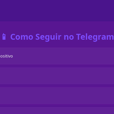
📱 Como Seguir no Telegram
ositivo