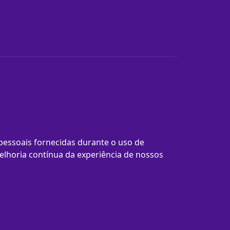
pessoais fornecidas durante o uso de
elhoria contínua da experiência de nossos