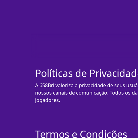
Políticas de Privacida
A 658Brl valoriza a privacidade de seus us
nossos canais de comunicação. Todos os dad
jogadores.
Termos e Condições