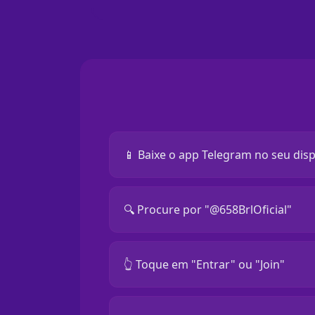
📱 Baixe o app Telegram no seu disp
🔍 Procure por "@658BrlOficial"
👆 Toque em "Entrar" ou "Join"