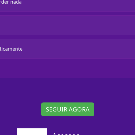
erder nada
a
aticamente
SEGUIR AGORA