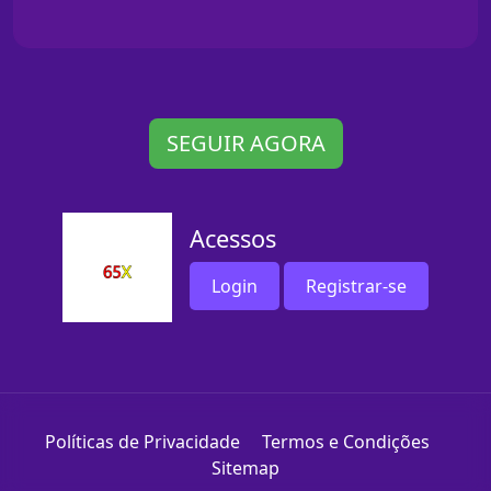
SEGUIR AGORA
Acessos
Login
Registrar-se
Políticas de Privacidade
Termos e Condições
Sitemap