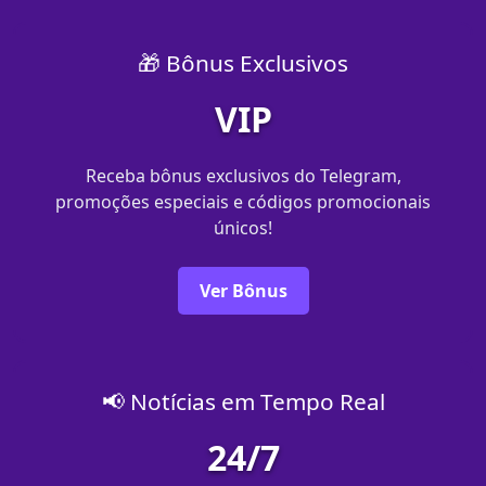
🎁 Bônus Exclusivos
VIP
Receba bônus exclusivos do Telegram,
promoções especiais e códigos promocionais
únicos!
Ver Bônus
📢 Notícias em Tempo Real
24/7