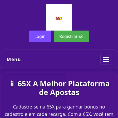
Login
Registrar-se
Menu
📱 65X A Melhor Plataforma
de Apostas
Cadastre-se na 65X para ganhar bônus no
cadastro e em cada recarga. Com a 65X, você tem