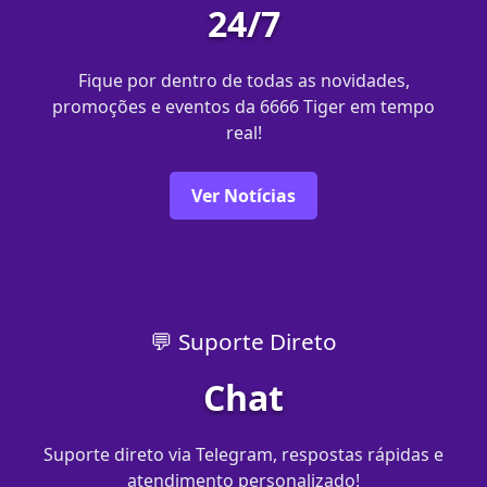
24/7
Fique por dentro de todas as novidades,
promoções e eventos da 6666 Tiger em tempo
real!
Ver Notícias
💬 Suporte Direto
Chat
Suporte direto via Telegram, respostas rápidas e
atendimento personalizado!