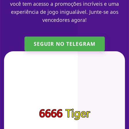
você tem acesso a promoções incríveis e uma
experiência de jogo inigualável. Junte-se aos
vencedores agora!
SEGUIR NO TELEGRAM