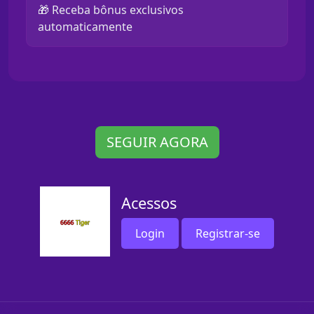
🎁 Receba bônus exclusivos
automaticamente
SEGUIR AGORA
Acessos
Login
Registrar-se