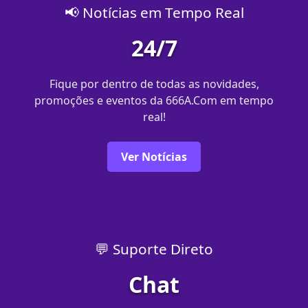
📢 Notícias em Tempo Real
24/7
Fique por dentro de todas as novidades,
promoções e eventos da 666A.Com em tempo
real!
Ver Notícias
💬 Suporte Direto
Chat