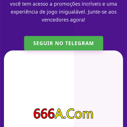
você tem acesso a promoções incríveis e uma
experiência de jogo inigualável. Junte-se aos
vencedores agora!
SEGUIR NO TELEGRAM