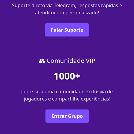
Suporte direto via Telegram, respostas rápidas e
atendimento personalizado!
Falar Suporte
👥 Comunidade VIP
1000+
Junte-se a uma comunidade exclusiva de
jogadores e compartilhe experiências!
Entrar Grupo