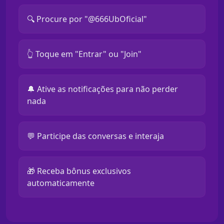
🔍 Procure por "@666UbOficial"
👆 Toque em "Entrar" ou "Join"
🔔 Ative as notificações para não perder
nada
💬 Participe das conversas e interaja
🎁 Receba bônus exclusivos
automaticamente