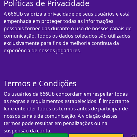
Políticas de Privacidade
A 666Ub valoriza a privacidade de seus usuários e está
empenhada em proteger todas as informações
pessoais fornecidas durante o uso de nossos canais de
comunicação. Todos os dados coletados são utilizados
exclusivamente para fins de melhoria contínua da
experiência de nossos jogadores.
Termos e Condições
Os usuários da 666Ub concordam em respeitar todas
as regras e regulamentos estabelecidos. É importante
ler e entender todos os termos antes de participar de
nossos canais de comunicação. A violação destes
termos pode resultar em penalizações ou na
suspensão da conta.