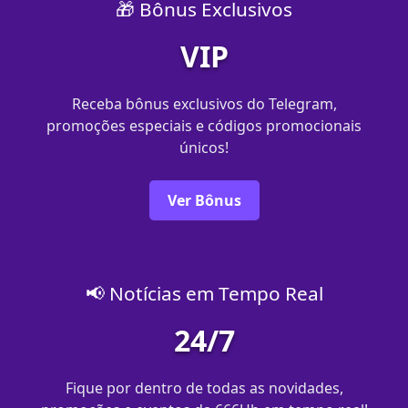
🎁 Bônus Exclusivos
VIP
Receba bônus exclusivos do Telegram,
promoções especiais e códigos promocionais
únicos!
Ver Bônus
📢 Notícias em Tempo Real
24/7
Fique por dentro de todas as novidades,