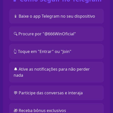
📱 Baixe o app Telegram no seu dispositivo
🔍 Procure por "@666WinOficial"
👆 Toque em "Entrar" ou "Join"
🔔 Ative as notificações para não perder
nada
💬 Participe das conversas e interaja
🎁 Receba bônus exclusivos