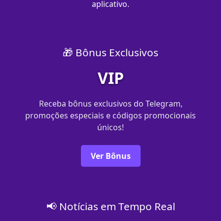
aplicativo.
🎁 Bônus Exclusivos
VIP
Receba bônus exclusivos do Telegram,
promoções especiais e códigos promocionais
únicos!
Ver Bônus
📢 Notícias em Tempo Real