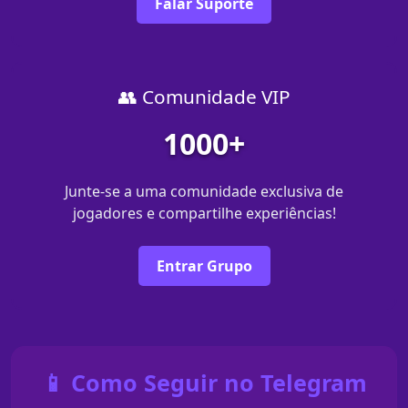
Falar Suporte
👥 Comunidade VIP
1000+
Junte-se a uma comunidade exclusiva de
jogadores e compartilhe experiências!
Entrar Grupo
📱 Como Seguir no Telegram