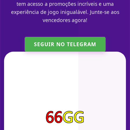
tem acesso a promoções incríveis e uma
experiência de jogo inigualável. Junte-se aos
vencedores agora!
SEGUIR NO TELEGRAM