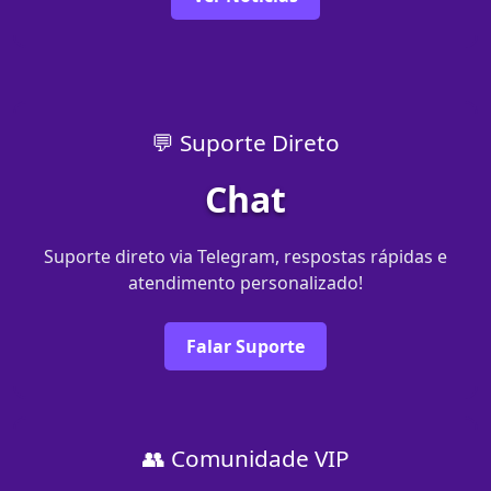
💬 Suporte Direto
Chat
Suporte direto via Telegram, respostas rápidas e
atendimento personalizado!
Falar Suporte
👥 Comunidade VIP