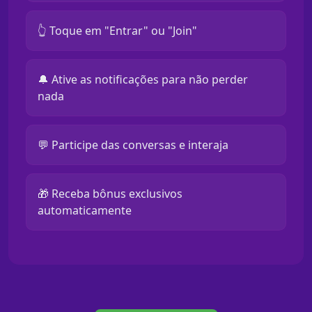
👆 Toque em "Entrar" ou "Join"
🔔 Ative as notificações para não perder
nada
💬 Participe das conversas e interaja
🎁 Receba bônus exclusivos
automaticamente