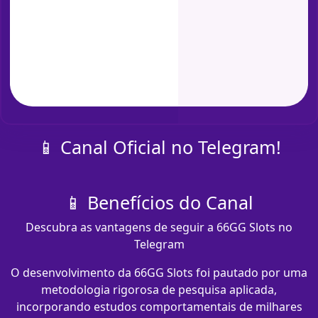
📱 Canal Oficial no Telegram!
📱 Benefícios do Canal
Descubra as vantagens de seguir a 66GG Slots no
Telegram
O desenvolvimento da 66GG Slots foi pautado por uma
metodologia rigorosa de pesquisa aplicada,
incorporando estudos comportamentais de milhares