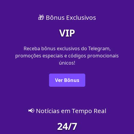
🎁 Bônus Exclusivos
VIP
Receba bônus exclusivos do Telegram,
promoções especiais e códigos promocionais
únicos!
Ver Bônus
📢 Notícias em Tempo Real
24/7