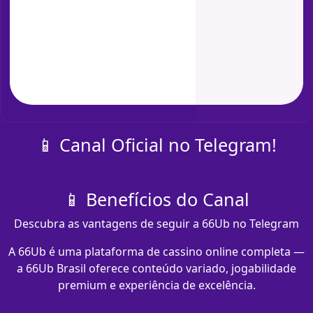
📱 Canal Oficial no Telegram!
📱 Benefícios do Canal
Descubra as vantagens de seguir a 66Ub no Telegram
A 66Ub é uma plataforma de cassino online completa —
a 66Ub Brasil oferece conteúdo variado, jogabilidade
premium e experiência de excelência.