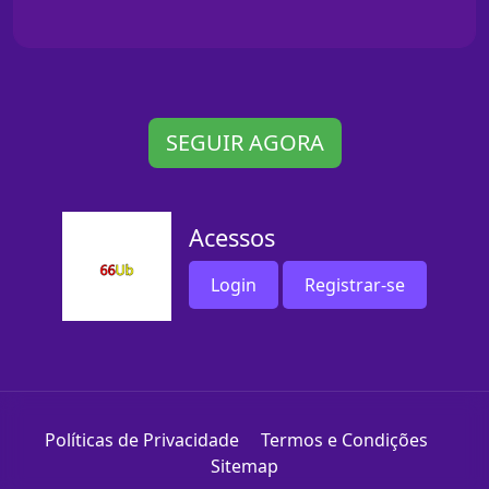
SEGUIR AGORA
Acessos
Login
Registrar-se
Políticas de Privacidade
Termos e Condições
Sitemap