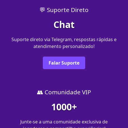
💬 Suporte Direto
Chat
Suporte direto via Telegram, respostas rápidas e
atendimento personalizado!
Falar Suporte
👥 Comunidade VIP
1000+
Junte-se a uma comunidade exclusiva de