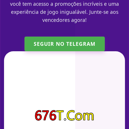
você tem acesso a promoções incríveis e uma
experiência de jogo inigualável. Junte-se aos
vencedores agora!
SEGUIR NO TELEGRAM