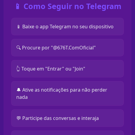
📱 Como Seguir no Telegram
📱 Baixe o app Telegram no seu dispositivo
🔍 Procure por "@676T.ComOficial"
👆 Toque em "Entrar" ou "Join"
🔔 Ative as notificações para não perder
nada
💬 Participe das conversas e interaja