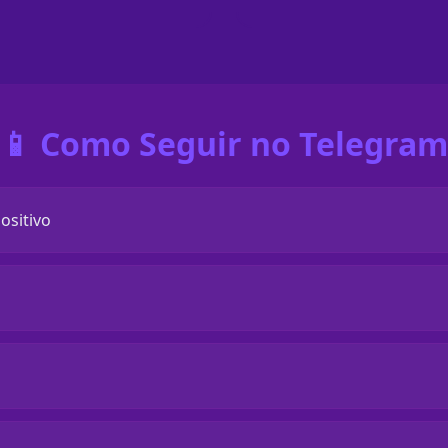
📱 Como Seguir no Telegram
ositivo