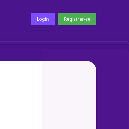
Login
Registrar-se