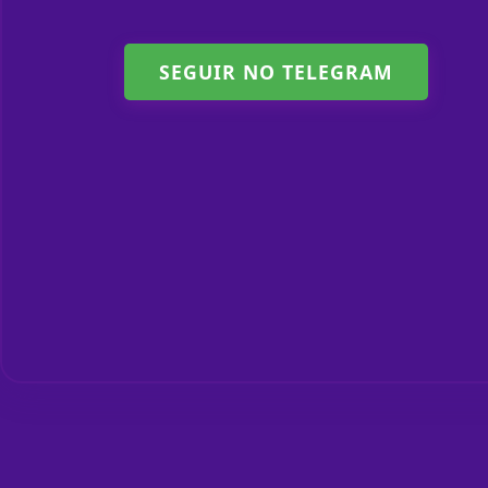
SEGUIR NO TELEGRAM