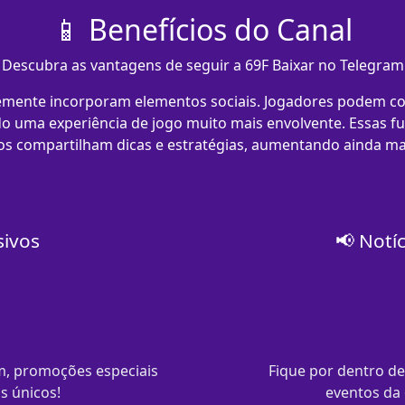
📱 Benefícios do Canal
Descubra as vantagens de seguir a 69F Baixar no Telegram
ntemente incorporam elementos sociais. Jogadores podem 
ndo uma experiência de jogo muito mais envolvente. Essas 
s compartilham dicas e estratégias, aumentando ainda mai
sivos
📢 Notí
m, promoções especiais
Fique por dentro d
s únicos!
eventos da 