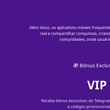
Além disso, os aplicativos móveis freque
real e compartilhar conquistas, cria
comunidades, onde usuário
🎁 Bônus Exclu
VIP
Receba bônus exclusivos do Telegra
e códigos promocionai