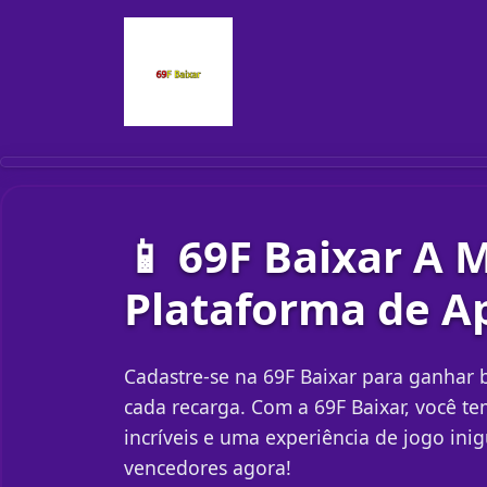
📱 69F Baixar A 
Plataforma de A
Cadastre-se na 69F Baixar para ganhar
cada recarga. Com a 69F Baixar, você t
incríveis e uma experiência de jogo inig
vencedores agora!