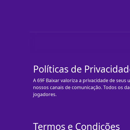
Políticas de Privacida
A 69F Baixar valoriza a privacidade de seu
nossos canais de comunicação. Todos os dad
jogadores.
Termos e Condições