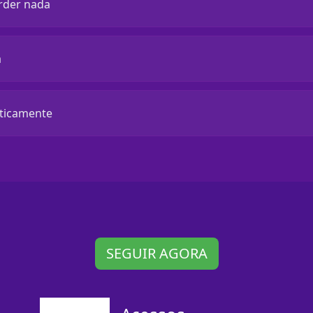
erder nada
a
aticamente
SEGUIR AGORA