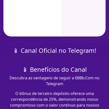
📱 Canal Oficial no Telegram!
📱 Benefícios do Canal
Descubra as vantagens de seguir a 6BBb.Com no
Telegram
O bônus de terceiro depósito oferece uma
correspondência de 25%, demonstrando nosso
compromisso com o valor contínuo para nossos