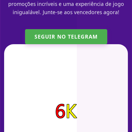
promoções incríveis e uma experiência de jogo
inigualável. Junte-se aos vencedores agora!
SEGUIR NO TELEGRAM