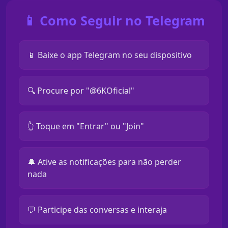
📱 Como Seguir no Telegram
📱 Baixe o app Telegram no seu dispositivo
🔍 Procure por "@6KOficial"
👆 Toque em "Entrar" ou "Join"
🔔 Ative as notificações para não perder
nada
💬 Participe das conversas e interaja