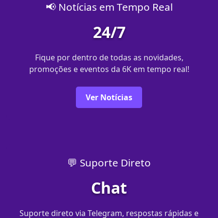
📢 Notícias em Tempo Real
24/7
Fique por dentro de todas as novidades,
promoções e eventos da 6K em tempo real!
Ver Notícias
💬 Suporte Direto
Chat
Suporte direto via Telegram, respostas rápidas e