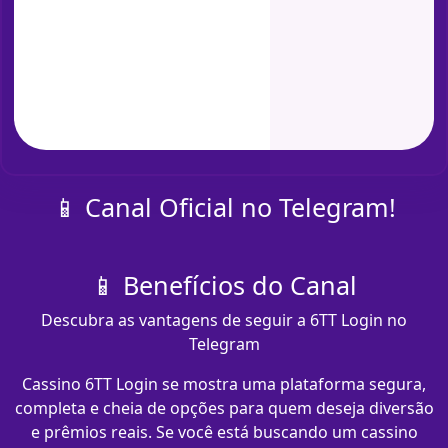
📱 Canal Oficial no Telegram!
📱 Benefícios do Canal
Descubra as vantagens de seguir a 6TT Login no
Telegram
Cassino 6TT Login se mostra uma plataforma segura,
completa e cheia de opções para quem deseja diversão
e prêmios reais. Se você está buscando um cassino