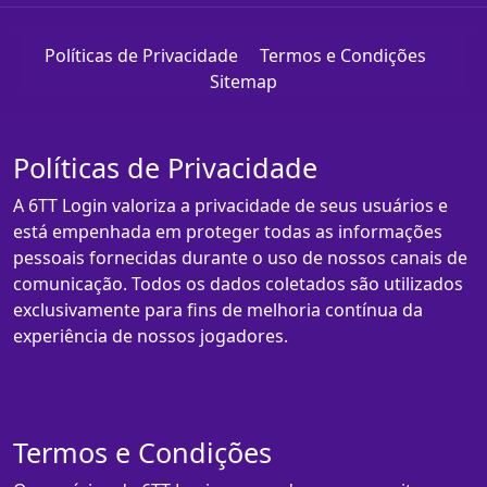
Políticas de Privacidade
Termos e Condições
Sitemap
Políticas de Privacidade
A 6TT Login valoriza a privacidade de seus usuários e
está empenhada em proteger todas as informações
pessoais fornecidas durante o uso de nossos canais de
comunicação. Todos os dados coletados são utilizados
exclusivamente para fins de melhoria contínua da
experiência de nossos jogadores.
Termos e Condições