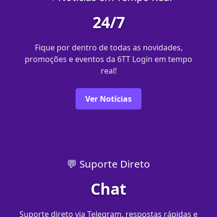
24/7
Fique por dentro de todas as novidades,
promoções e eventos da 6TT Login em tempo
real!
Ver Notícias
💬 Suporte Direto
Chat
Suporte direto via Telegram, respostas rápidas e