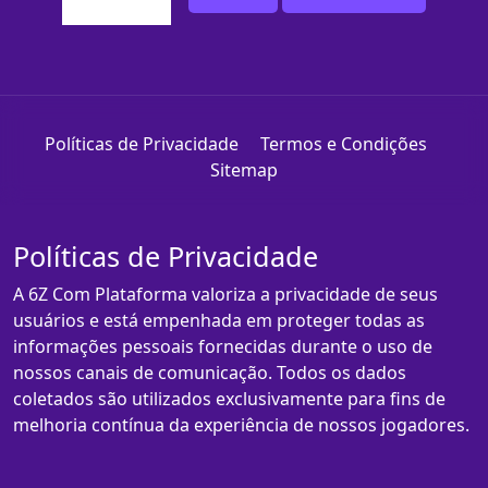
Políticas de Privacidade
Termos e Condições
Sitemap
Políticas de Privacidade
A 6Z Com Plataforma valoriza a privacidade de seus
usuários e está empenhada em proteger todas as
informações pessoais fornecidas durante o uso de
nossos canais de comunicação. Todos os dados
coletados são utilizados exclusivamente para fins de
melhoria contínua da experiência de nossos jogadores.