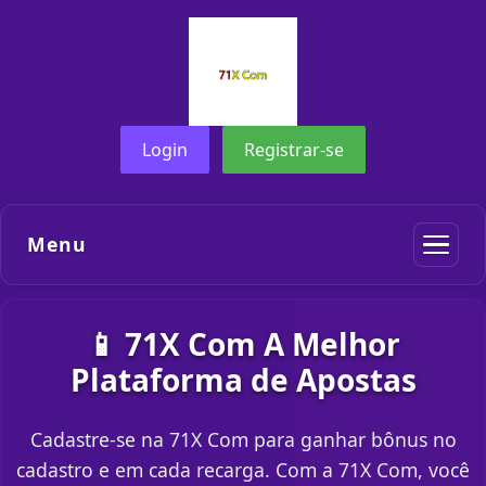
Login
Registrar-se
Menu
📱 71X Com A Melhor
Plataforma de Apostas
Cadastre-se na 71X Com para ganhar bônus no
cadastro e em cada recarga. Com a 71X Com, você