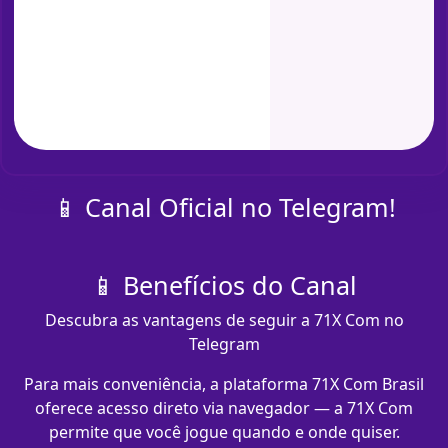
📱 Canal Oficial no Telegram!
📱 Benefícios do Canal
Descubra as vantagens de seguir a 71X Com no
Telegram
Para mais conveniência, a plataforma 71X Com Brasil
oferece acesso direto via navegador — a 71X Com
permite que você jogue quando e onde quiser.