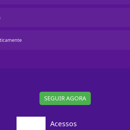
a
aticamente
SEGUIR AGORA
Acessos