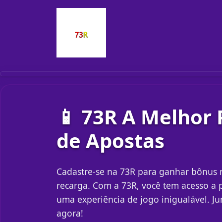
📱 73R A Melhor
de Apostas
Cadastre-se na 73R para ganhar bônus 
recarga. Com a 73R, você tem acesso a 
uma experiência de jogo inigualável. J
agora!