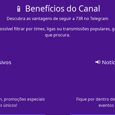
📱 Benefícios do Canal
Descubra as vantagens de seguir a 73R no Telegram
ssível filtrar por times, ligas ou transmissões populares
que procura.
sivos
📢 Notí
m, promoções especiais
Fique por dentro d
s únicos!
eventos