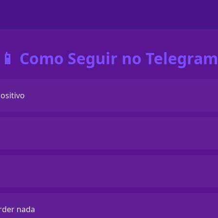
📱 Como Seguir no Telegram
ositivo
erder nada