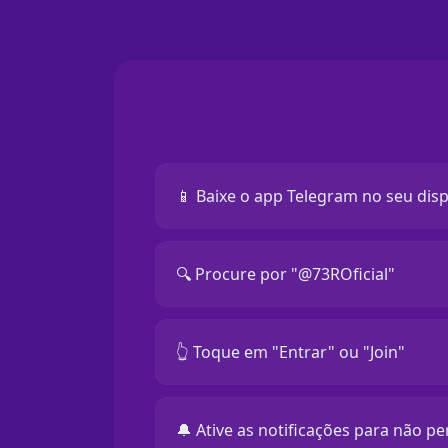
📱 Baixe o app Telegram no seu disp
🔍 Procure por "@73ROficial"
👆 Toque em "Entrar" ou "Join"
🔔 Ative as notificações para não p