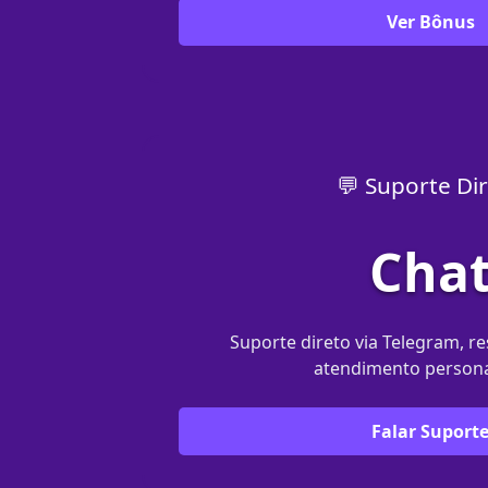
Ver Bônus
💬 Suporte Di
Cha
Suporte direto via Telegram, r
atendimento persona
Falar Suport