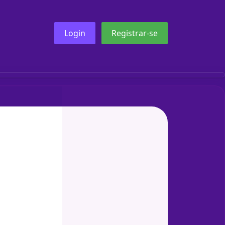
Login
Registrar-se