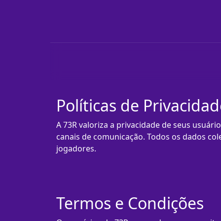
Políticas de Privacida
A 73R valoriza a privacidade de seus usuár
canais de comunicação. Todos os dados cole
jogadores.
Termos e Condições