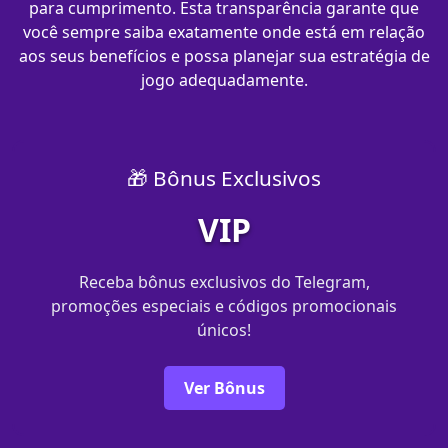
para cumprimento. Esta transparência garante que
você sempre saiba exatamente onde está em relação
aos seus benefícios e possa planejar sua estratégia de
jogo adequadamente.
🎁 Bônus Exclusivos
VIP
Receba bônus exclusivos do Telegram,
promoções especiais e códigos promocionais
únicos!
Ver Bônus