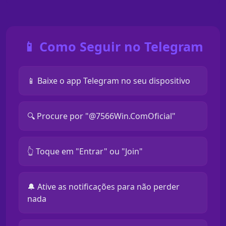
📱 Como Seguir no Telegram
📱 Baixe o app Telegram no seu dispositivo
🔍 Procure por "@7566Win.ComOficial"
👆 Toque em "Entrar" ou "Join"
🔔 Ative as notificações para não perder
nada