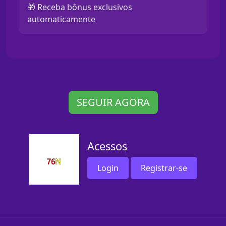
🎁 Receba bônus exclusivos
automaticamente
SEGUIR AGORA
Acessos
Login
Registrar-se