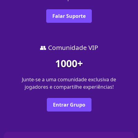
Falar Suporte
👥 Comunidade VIP
1000+
Junte-se a uma comunidade exclusiva de
jogadores e compartilhe experiências!
Entrar Grupo