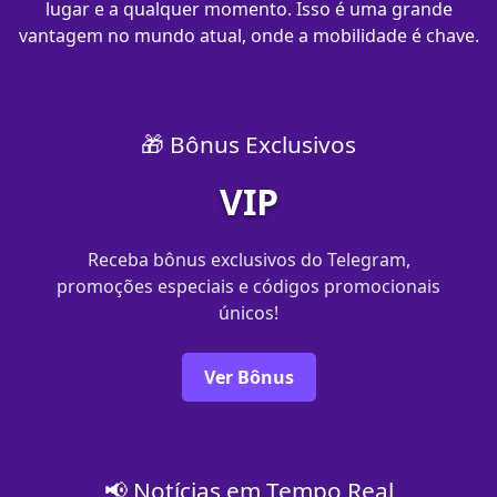
lugar e a qualquer momento. Isso é uma grande
vantagem no mundo atual, onde a mobilidade é chave.
🎁 Bônus Exclusivos
VIP
Receba bônus exclusivos do Telegram,
promoções especiais e códigos promocionais
únicos!
Ver Bônus
📢 Notícias em Tempo Real