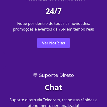
24/7
Fique por dentro de todas as novidades,
promoções e eventos da 76N em tempo real!
Ver Notícias
💬 Suporte Direto
Chat
Suporte direto via Telegram, respostas rápidas e
atendimento personalizado!