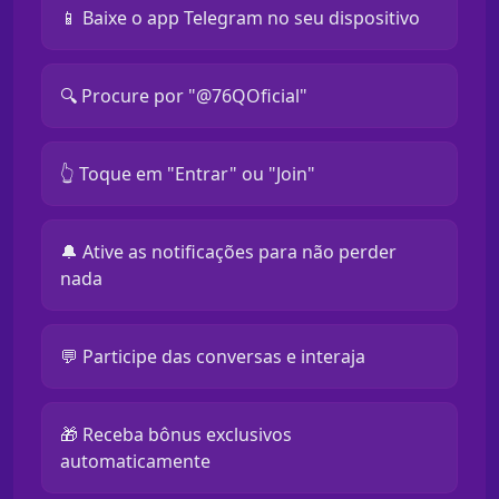
📱 Baixe o app Telegram no seu dispositivo
🔍 Procure por "@76QOficial"
👆 Toque em "Entrar" ou "Join"
🔔 Ative as notificações para não perder
nada
💬 Participe das conversas e interaja
🎁 Receba bônus exclusivos
automaticamente