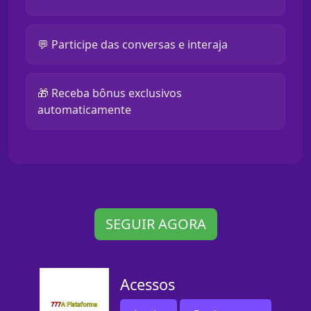
💬 Participe das conversas e interaja
🎁 Receba bônus exclusivos
automaticamente
SEGUIR AGORA
Acessos