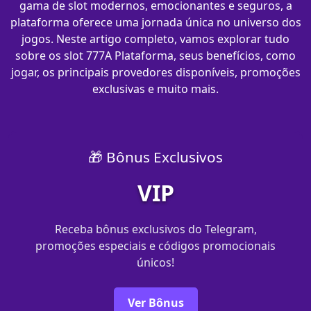
gama de slot modernos, emocionantes e seguros, a
plataforma oferece uma jornada única no universo dos
jogos. Neste artigo completo, vamos explorar tudo
sobre os slot 777A Plataforma, seus benefícios, como
jogar, os principais provedores disponíveis, promoções
exclusivas e muito mais.
🎁 Bônus Exclusivos
VIP
Receba bônus exclusivos do Telegram,
promoções especiais e códigos promocionais
únicos!
Ver Bônus