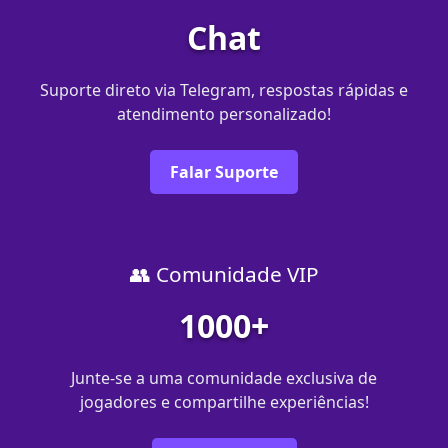
Chat
Suporte direto via Telegram, respostas rápidas e
atendimento personalizado!
Falar Suporte
👥 Comunidade VIP
1000+
Junte-se a uma comunidade exclusiva de
jogadores e compartilhe experiências!