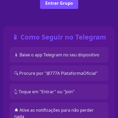
Entrar Grupo
📱 Como Seguir no Telegram
📱 Baixe o app Telegram no seu dispositivo
🔍 Procure por "@777A PlataformaOficial"
👆 Toque em "Entrar" ou "Join"
🔔 Ative as notificações para não perder
nada