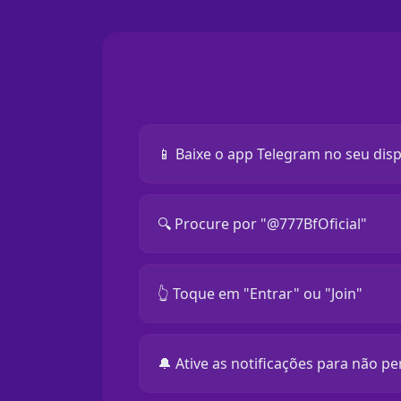
📱 Baixe o app Telegram no seu disp
🔍 Procure por "@777BfOficial"
👆 Toque em "Entrar" ou "Join"
🔔 Ative as notificações para não p