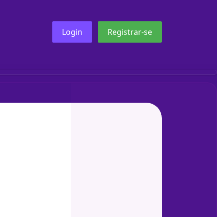
Login
Registrar-se