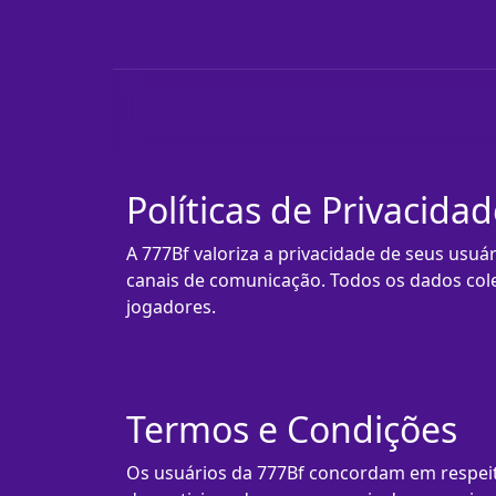
Políticas de Privacida
A 777Bf valoriza a privacidade de seus usu
canais de comunicação. Todos os dados cole
jogadores.
Termos e Condições
Os usuários da 777Bf concordam em respeita