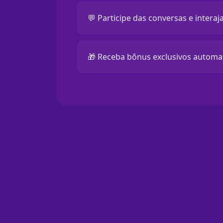
💬 Participe das conversas e interaj
🎁 Receba bônus exclusivos autom