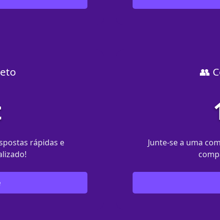
reto
👥 
t
espostas rápidas e
Junte-se a uma com
lizado!
compa
e