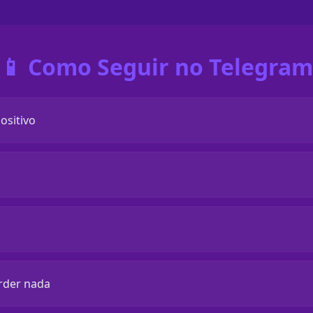
📱 Como Seguir no Telegram
ositivo
erder nada