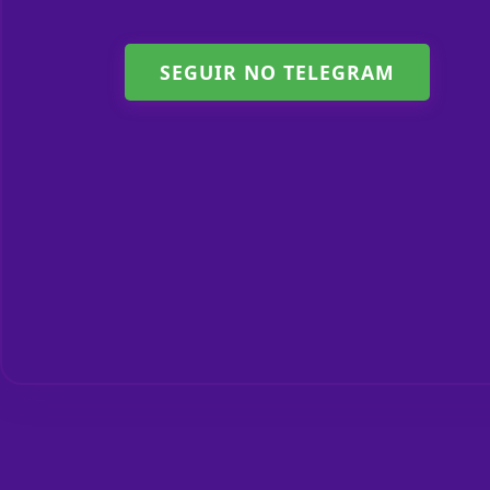
SEGUIR NO TELEGRAM