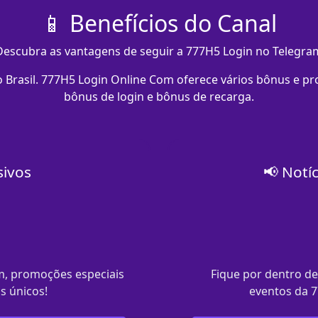
📱 Benefícios do Canal
Descubra as vantagens de seguir a 777H5 Login no Telegra
o Brasil. 777H5 Login Online Com oferece vários bônus e p
bônus de login e bônus de recarga.
sivos
📢 Notí
m, promoções especiais
Fique por dentro d
s únicos!
eventos da 