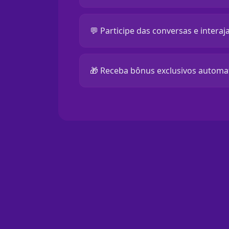
💬 Participe das conversas e interaj
🎁 Receba bônus exclusivos autom