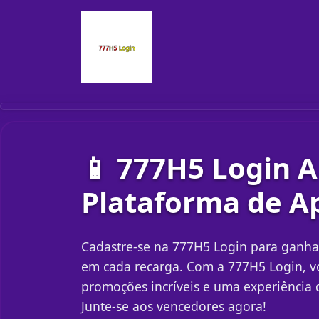
📱 777H5 Login 
Plataforma de A
Cadastre-se na 777H5 Login para ganha
em cada recarga. Com a 777H5 Login, v
promoções incríveis e uma experiência d
Junte-se aos vencedores agora!