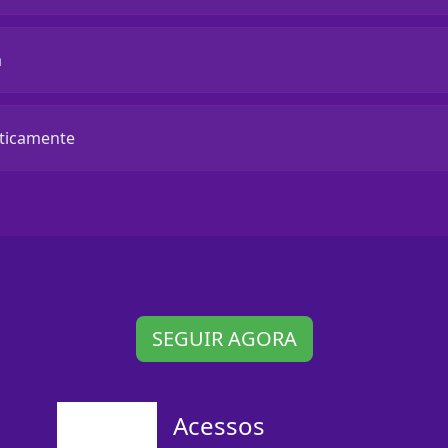
a
aticamente
SEGUIR AGORA
Acessos