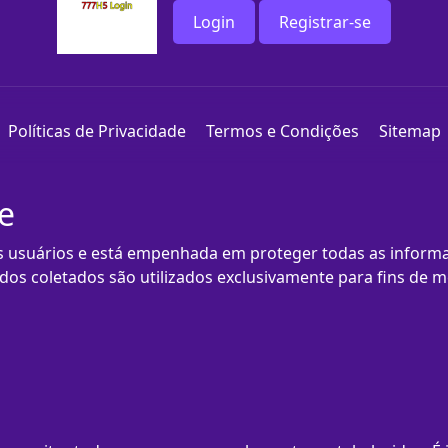
Login
Registrar-se
Políticas de Privacidade
Termos e Condições
Sitemap
de
us usuários e está empenhada em proteger todas as inform
os coletados são utilizados exclusivamente para fins de m