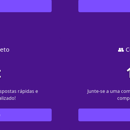
reto
👥 
t
espostas rápidas e
Junte-se a uma com
lizado!
compa
e