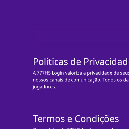
Políticas de Privacida
A 777H5 Login valoriza a privacidade de se
nossos canais de comunicação. Todos os dad
jogadores.
Termos e Condições