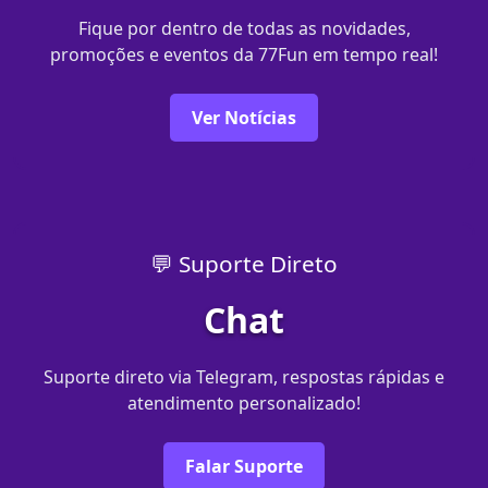
Fique por dentro de todas as novidades,
promoções e eventos da 77Fun em tempo real!
Ver Notícias
💬 Suporte Direto
Chat
Suporte direto via Telegram, respostas rápidas e
atendimento personalizado!
Falar Suporte