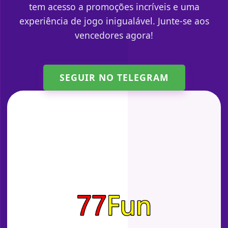
tem acesso a promoções incríveis e uma
experiência de jogo inigualável. Junte-se aos
vencedores agora!
SEGUIR NO TELEGRAM