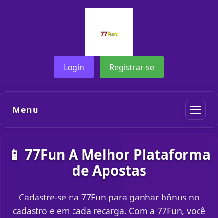
Login
Registrar-se
Menu
📱 77Fun A Melhor Plataforma
de Apostas
Cadastre-se na 77Fun para ganhar bônus no
cadastro e em cada recarga. Com a 77Fun, você