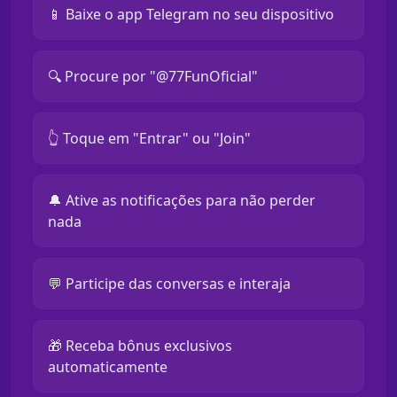
📱 Baixe o app Telegram no seu dispositivo
🔍 Procure por "@77FunOficial"
👆 Toque em "Entrar" ou "Join"
🔔 Ative as notificações para não perder
nada
💬 Participe das conversas e interaja
🎁 Receba bônus exclusivos
automaticamente